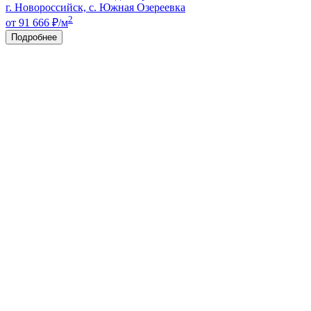
г. Новороссийск, с. Южная Озереевка
2
от 91 666
₽/м
Подробнее