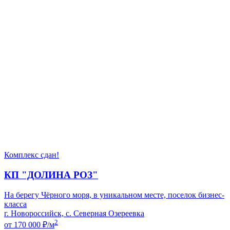
Комплекс сдан!
КП "ДОЛИНА РОЗ"
На берегу Чёрного моря, в уникальном месте, поселок бизнес-
класса
г. Новороссийск, с. Северная Озереевка
2
от 170 000
₽/м