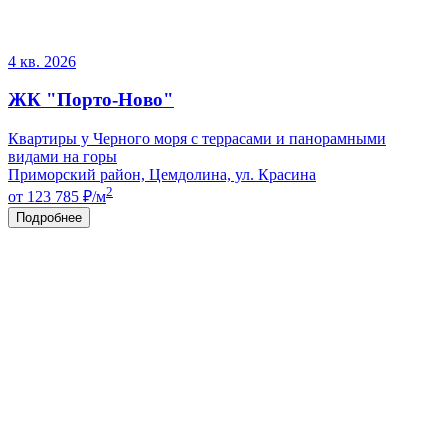
4 кв. 2026
ЖК "Порто-Ново"
Квартиры у Черного моря с террасами и панорамными
видами на горы
Приморский район, Цемдолина, ул. Красина
2
от 123 785
₽/м
Подробнее