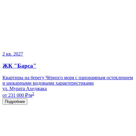
2 кв. 2027
ЖК "Барса"
Квартиры на берегу Чёрного моря с панорамным остеклением
и шикарными видовыми характеристиками
ул. Мурата Ахеджака
2
от 231 000
₽/м
Подробнее