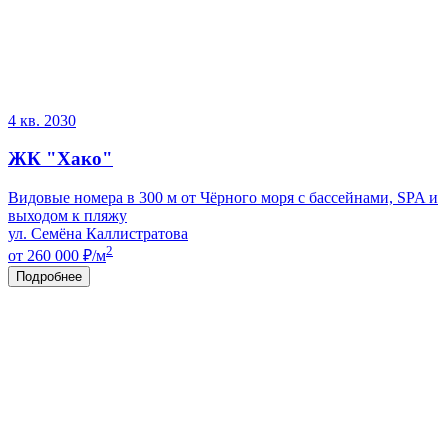
4 кв. 2030
ЖК "Хако"
Видовые номера в 300 м от Чёрного моря с бассейнами, SPA и
выходом к пляжу
ул. Семёна Каллистратова
2
от 260 000
₽/м
Подробнее