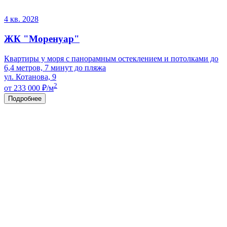
4 кв. 2028
ЖК "Моренуар"
Квартиры у моря с панорамным остеклением и потолками до
6,4 метров, 7 минут до пляжа
ул. Котанова, 9
2
от 233 000
₽/м
Подробнее