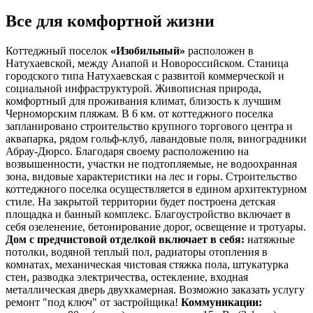
Все для комфортной жизни
Коттеджный поселок
«Изобильный»
расположен в
Натухаевской, между Анапой и Новороссийском. Станица
городского типа Натухаевская с развитой коммерческой и
социальной инфраструктурой. Живописная природа,
комфортный для проживания климат, близость к лучшим
Черноморским пляжам. В 6 км. от коттеджного поселка
запланировано строительство крупного торгового центра и
аквапарка, рядом гольф-клуб, лавандовые поля, виноградники
Абрау-Дюрсо. Благодаря своему расположению на
возвышенности, участки не подтопляемые, не водоохранная
зона, видовые характеристики на лес и горы. Строительство
коттеджного поселка осуществляется в едином архитектурном
стиле. На закрытой территории будет построена детская
площадка и банный комплекс. Благоустройство включает в
себя озеленение, бетонирование дорог, освещение и тротуары.
Дом с предчистовой отделкой включает в себя:
натяжные
потолки, водяной теплый пол, радиаторы отопления в
комнатах, механическая чистовая стяжка пола, штукатурка
стен, разводка электричества, остекление, входная
металлическая дверь двухкамерная. Возможно заказать услугу
ремонт "под ключ" от застройщика!
Коммуникации: