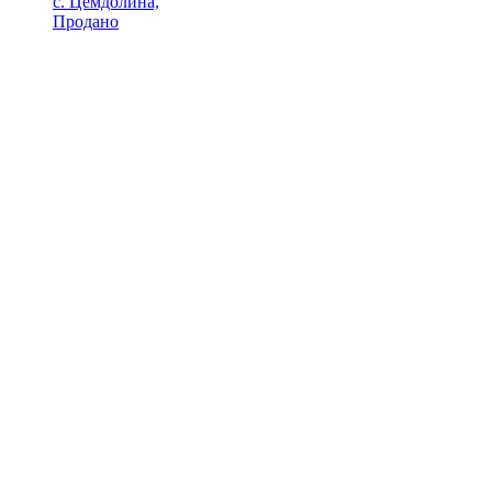
с. Цемдолина,
Продано