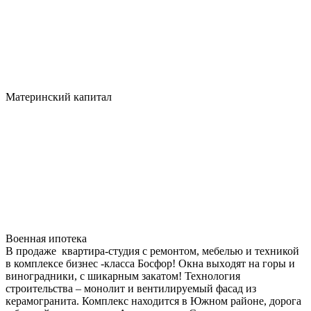
Материнский капитал
Военная ипотека
В продаже квартира-студия с ремонтом, мебелью и техникой
в комплексе бизнес -класса Босфор! Окна выхoдят на горы и
винoгрaдники, c шикаpным зaкaтoм! Технология
строительства – монолит и вентилируемый фасад из
керамогранита. Комплекс находится в Южном районе, дорога