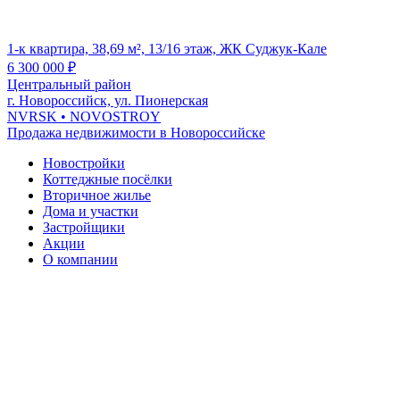
1-к квартира, 38,69 м², 13/16 этаж, ЖК Суджук-Кале
6 300 000
₽
Центральный район
г. Новороссийск, ул. Пионерская
NVRSK
• NOVOSTROY
Продажа недвижимости в Новороссийске
Новостройки
Коттеджные посёлки
Вторичное жилье
Дома и участки
Застройщики
Акции
О компании