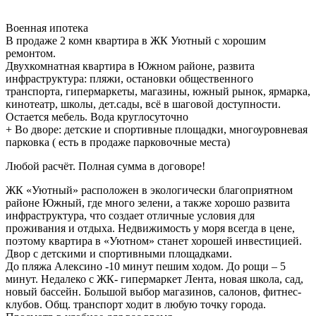
Военная ипотека
В продаже 2 комн квартира в ЖК Уютный с хорошим
ремонтом.
Двухкомнатная квартира в Южном районе, развита
инфраструктура: пляжи, остановки общественного
транспорта, гипермаркеты, магазины, южный рынок, ярмарка,
кинотеатр, школы, дет.сады, всё в шаговой доступности.
Остается мебель. Вода круглосуточно
+ Во дворе: детские и спортивные площадки, многоуровневая
парковка ( есть в продаже парковочные места)
Любой расчёт. Полная сумма в договоре!
ЖК «Уютный» расположен в экологически благоприятном
районе Южный, где много зелени, а также хорошо развита
инфраструктура, что создает отличные условия для
проживания и отдыха. Недвижимость у моря всегда в цене,
поэтому квартира в «Уютном» станет хорошей инвестицией.
Двор с детскими и спортивными площадками.
До пляжа Алексино -10 минут пешим ходом. До рощи – 5
минут. Недалеко с ЖК- гипермаркет Лента, новая школа, сад,
новый бассейн. Большой выбор магазинов, салонов, фитнес-
клубов. Общ. транспорт ходит в любую точку города.