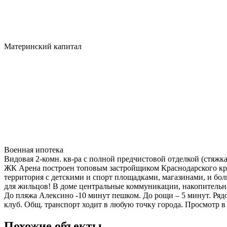
Материнский капитал
Военная ипотека
Видовая 2-комн. кв-ра с полной предчистовой отделкой (стяжка
ЖК Арена построен топовым застройщиком Краснодарского края
территория с детскими и спорт площадками, магазинами, и бо
для жильцов! В доме центральные коммуникации, накопительна
До пляжа Алексино -10 минут пешком. До рощи – 5 минут. Рядо
клуб. Общ. транспорт ходит в любую точку города. Просмотр в 
Похожие объекты