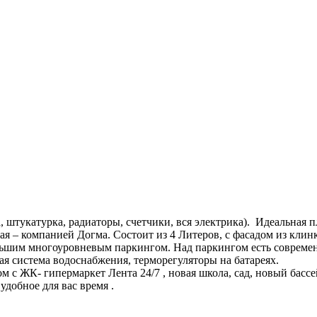
, штукатурка, радиаторы, счетчики, вся электрика). Идеальная 
 – компанией Догма. Состоит из 4 Литеров, с фасадом из клин
льшим многоуровневым паркингом. Над паркингом есть современ
я система водоснабжения, терморегуляторы на батареях.
м с ЖК- гипермаркет Лента 24/7 , новая школа, сад, новый бас
удобное для вас время .