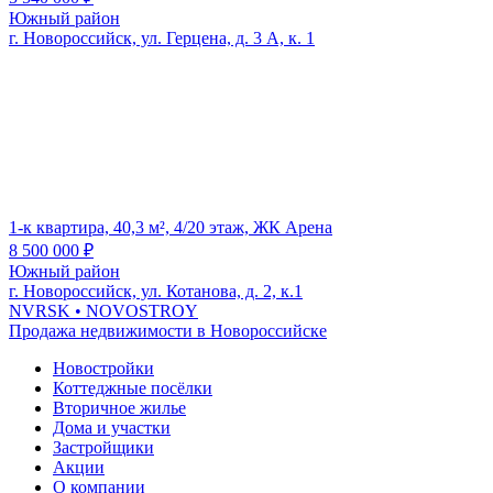
Южный район
г. Новороссийск, ул. Герцена, д. 3 А, к. 1
1-к квартира, 40,3 м², 4/20 этаж, ЖК Арена
8 500 000
₽
Южный район
г. Новороссийск, ул. Котанова, д. 2, к.1
NVRSK
• NOVOSTROY
Продажа недвижимости в Новороссийске
Новостройки
Коттеджные посёлки
Вторичное жилье
Дома и участки
Застройщики
Акции
О компании