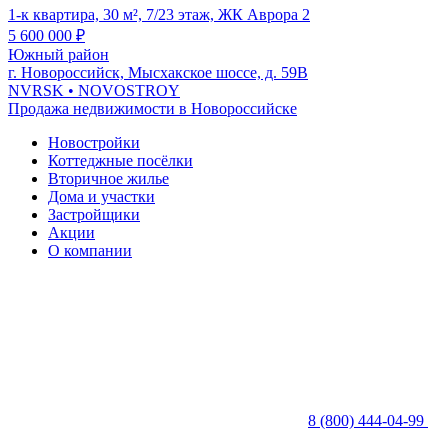
1-к квартира, 30 м², 7/23 этаж, ЖК Аврора 2
5 600 000
₽
Южный район
г. Новороссийск, Мысхакское шоссе, д. 59В
NVRSK
• NOVOSTROY
Продажа недвижимости в Новороссийске
Новостройки
Коттеджные посёлки
Вторичное жилье
Дома и участки
Застройщики
Акции
О компании
8 (800) 444-04-99