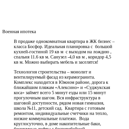
Военная ипотека
В продаже однокомнатная квартира в ЖК бизнес –
класса Босфор. Идеальная планировка с большой
кухней-гостиной 19 кв м с выходом на лождию ,
спальня 11.6 кв м. Санузел -4,0 кв м , коридор 4,5
кв м. Можно выбирать мебель и заселятся!
Технология строительства – монолит и
вентилируемый фасад из керамогранита.
Комплекс находится в Южном районе, дорога к
ближайшим пляжам «Алексино» и «Суджукская
коса» займет всего 5 минут езды или 15 минут
прогулочным шагом. Вся инфраструктура в
шаговой доступности, рядом новая гимназия,
школа №11, детский сад. Квартира с готовым
ремонтом, индивидуальные счетчики на тепло,
низкие коммунальные платежи. Вода
круглосуточно, в доме накопительные баки,
бесшумные лифты с бесперебойной