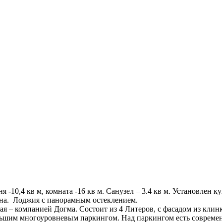
я -10,4 кв м, комната -16 кв м. Санузел – 3.4 кв м. Установлен
анна. Лоджия с панорамным остеклением.
 – компанией Догма. Состоит из 4 Литеров, с фасадом из клин
льшим многоуровневым паркингом. Над паркингом есть современ