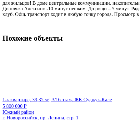
для жильцов! В доме центральные коммуникации, накопительна
До пляжа Алексино -10 минут пешком. До рощи – 5 минут. Рядо
клуб. Общ. транспорт ходит в любую точку города. Просмотр в 
Похожие объекты
1-к квартира, 39,35 м², 3/16 этаж, ЖК Суджук-Кале
5 800 000
₽
Южный район
г. Новороссийск, пр. Ленина, стр. 1