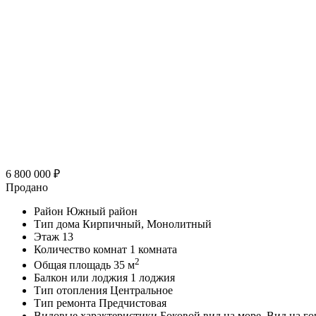
6 800 000
₽
Продано
Район
Южный район
Тип дома
Кирпичный, Монолитный
Этаж
13
Количество комнат
1 комната
2
Общая площадь
35 м
Балкон или лоджия
1 лоджия
Тип отопления
Центральное
Тип ремонта
Предчистовая
Видовые характеристики
Боковой вид на море, Вид на го