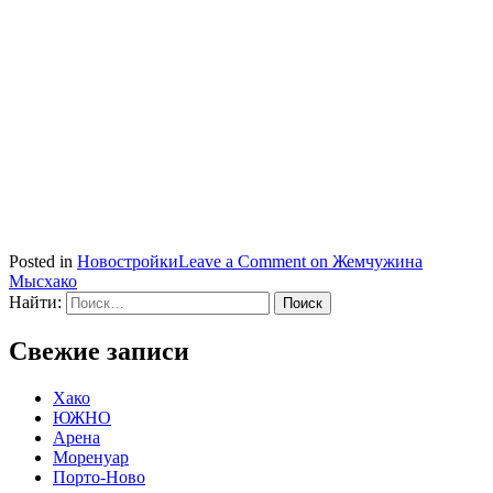
Posted in
Новостройки
Leave a Comment
on Жемчужина
Мысхако
Найти:
Свежие записи
Хако
ЮЖНО
Арена
Моренуар
Порто-Ново